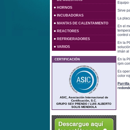
Equipo d
HORNOS
Sirve pa
INCUBADORAS
La plac
MANTAS DE CALENTAMIENTO
En el m
temperat
REACTORES
control
REFRIGERADORES
En la P
VARIOS
solución
imán al
En la P
CERTIFICACIÓN
rpm con
Es opera
color ro
Parrill
redondo
ASIC, Asociación Internacional de
Certificación, S.C.
GRUPO SEV PRENDO / LUIS ALBERTO
SOLIS MENDIOLA