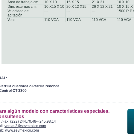
Área de trabajo cm.
10 X 10
15 X 15
21 X 21
10 X 10
Dim. externas cm.
10 X15 X 10
20 X 12 X15
26 X 12 X 21
10 X 15 X
Velocidad de
---
---
---
1500 R.P.
agitación
Volts
110 VCA
110 VCA
110 VCA
110 VCA
NAL:
Parrilla cuadrada o Parrilla redonda
Control CT-3300
ara algún modelo con características especiales,
onsultenos
l./Fax. (222) 244.70.48-- 245.98.14
il:
ventas2@sevmexico.com
eb:
www.sevmexico.com