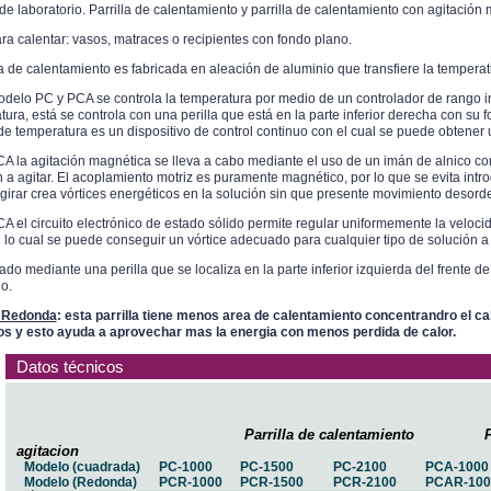
e laboratorio. Parrilla de calentamiento y parrilla de calentamiento con agitación
ra calentar: vasos, matraces o recipientes con fondo plano.
a de calentamiento es fabricada en aleación de aluminio que transfiere la temperat
odelo PC y PCA se controla la temperatura por medio de un controlador de rango in
ura, está se controla con una perilla que está en la parte inferior derecha con su 
 de temperatura es un dispositivo de control continuo con el cual se puede obtene
CA la agitación magnética se lleva a cabo mediante el uso de un imán de alnico co
 a agitar. El acoplamiento motriz es puramente magnético, por lo que se evita introdu
 girar crea vórtices energéticos en la solución sin que presente movimiento desord
CA el circuito electrónico de estado sólido permite regular uniformemente la veloc
 lo cual se puede conseguir un vórtice adecuado para cualquier tipo de solución a 
do mediante una perilla que se localiza en la parte inferior izquierda del frente de
jo.
a Redonda
: esta parrilla tiene menos area de calentamiento concentrandro el c
s y esto ayuda a aprovechar mas la energia con menos perdida de calor.
Datos técnicos
Parrilla de calentamiento Parr
agitacion
Modelo (cuadrada)
PC-1000
PC-1500
PC-2100
PCA-1000
Modelo (Redonda)
PCR-1000
PCR-1500
PCR-2100
PCAR-100