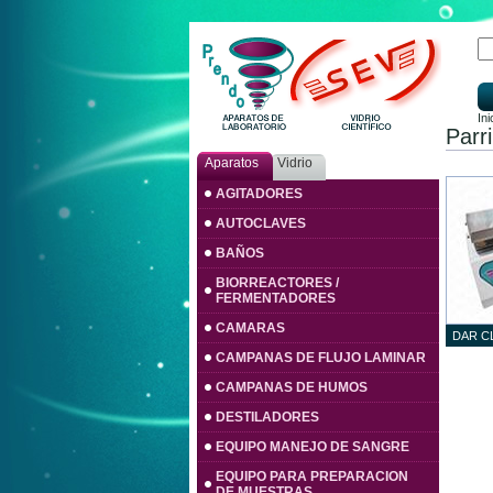
Ini
Parr
Aparatos
Vidrio
AGITADORES
AUTOCLAVES
BAÑOS
BIORREACTORES /
FERMENTADORES
CAMARAS
DAR C
CAMPANAS DE FLUJO LAMINAR
CAMPANAS DE HUMOS
DESTILADORES
EQUIPO MANEJO DE SANGRE
EQUIPO PARA PREPARACION
DE MUESTRAS