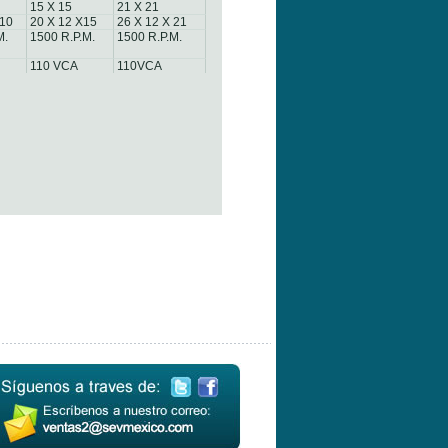
15 X 15
21 X 21
 10
20 X 12 X15
26 X 12 X 21
M.
1500 R.P.M.
1500 R.P.M.
110 VCA
110VCA