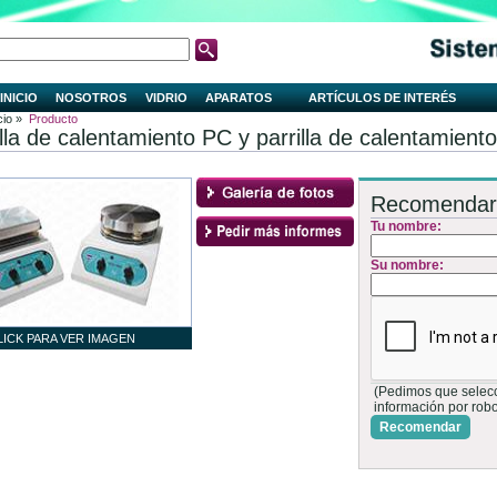
INICIO
NOSOTROS
VIDRIO
APARATOS
ARTÍCULOS DE INTERÉS
cio »
Producto
illa de calentamiento PC y parrilla de calentamien
Recomendar
Tu nombre:
Su nombre:
LICK PARA VER IMAGEN
(Pedimos que selecci
información por rob
Recomendar