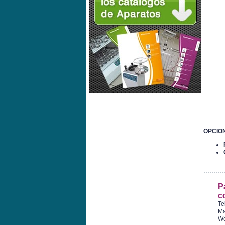
OPCIO
P
c
Te
Ma
W