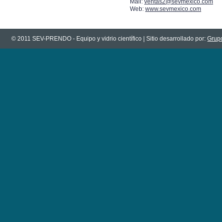
Mail:
ventas2@sevmexico.com
Web:
www.sevmexico.com
© 2011 SEV-PRENDO - Equipo y vidrio científico | Sitio desarrollado por:
Grupo