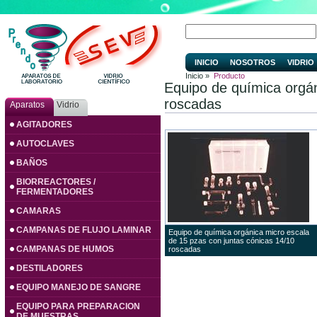
INICIO
NOSOTROS
VIDRIO
Inicio »
Producto
Equipo de química orgán
roscadas
Aparatos
Vidrio
AGITADORES
AUTOCLAVES
BAÑOS
BIORREACTORES /
FERMENTADORES
CAMARAS
CAMPANAS DE FLUJO LAMINAR
Equipo de química orgánica micro escala
de 15 pzas con juntas cónicas 14/10
CAMPANAS DE HUMOS
roscadas
DESTILADORES
EQUIPO MANEJO DE SANGRE
EQUIPO PARA PREPARACION
DE MUESTRAS