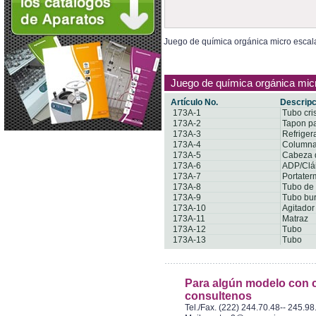
Juego de química orgánica micro escal
Juego de química orgánica mic
Artículo No.
Descripc
173A-1
Tubo cri
173A-2
Tapon pa
173A-3
Refriger
173A-4
Columna 
173A-5
Cabeza d
173A-6
ADP/Clá
173A-7
Portate
173A-8
Tubo de
173A-9
Tubo bu
173A-10
Agitador
173A-11
Matraz
173A-12
Tubo
173A-13
Tubo
Para algún modelo con c
consultenos
Tel./Fax. (222) 244.70.48-- 245.98