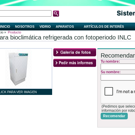
INICIO
NOSOTROS
VIDRIO
APARATOS
ARTÍCULOS DE INTERÉS
cio »
Producto
ra bioclimática refrigerada con fotoperiodo INLC
Recomendar
Tu nombre:
Su nombre:
LICK PARA VER IMAGEN
(Pedimos que selecci
información por rob
Recomendar