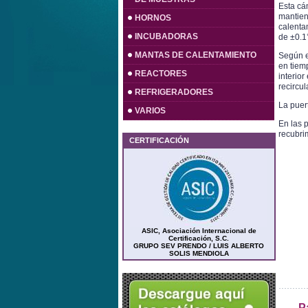
Esta cá
mantien
HORNOS
calenta
INCUBADORAS
de ±0.1
MANTAS DE CALENTAMIENTO
Según e
en tiem
REACTORES
interior
recircu
REFRIGERADORES
La puer
VARIOS
En las p
recubrim
CERTIFICACIÓN
ASIC, Asociación Internacional de
Certificación, S.C.
GRUPO SEV PRENDO / LUIS ALBERTO
SOLIS MENDIOLA
P