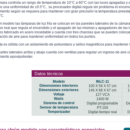
mara controla un rango de temperatura de 10°C a 60°C con las luces apagadas y 
e una uniformidad de ±0.5°C, su procesador digital regula sin problema el encend
miento según se requiera para mantener con gran precisión la temperatura preesta
°C.
l modelo las lámparas de luz fría se colocan en las paredes laterales de la cámar
po real que regula el encendido y el apagado de las mismas y apagadores de las lám
 es fabricado en acero inoxidable y cuenta con tres charolas que se pueden colocar
lación de aire para mantener uniformidad en todos los puntos.
ta es sólida con un aislamiento de poliuretano y sellos magnéticos para mantener s
artes laterales arriba y abajo cuenta con ventilas para regular un ingreso de aire c
iento epoxipoliester.
Datos técnicos
Modelo
INLC-11
Dimensiones interiores
100 X 58 X 57 cm
1
Dimensiones exteriores
146 X 68 X 67 cm
1
Voltaje
127 VCA
Watts
1400 W
Sistema de control
Digital programable
Di
Sensor de temperatura
PT-100
Temporizador
Digital tiempo real
D
ara algún modelo con características especiales,