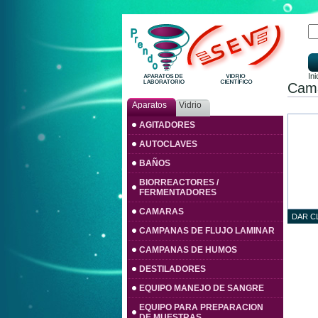
Ini
Cama
Aparatos
Vidrio
AGITADORES
AUTOCLAVES
BAÑOS
BIORREACTORES /
FERMENTADORES
CAMARAS
DAR C
CAMPANAS DE FLUJO LAMINAR
CAMPANAS DE HUMOS
DESTILADORES
EQUIPO MANEJO DE SANGRE
EQUIPO PARA PREPARACION
DE MUESTRAS