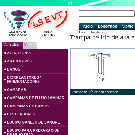
INICIO
NOSOTROS
VIDRIO
Inicio »
Producto
Trampa de frío de alta e
Aparatos
Vidrio
AGITADORES
AUTOCLAVES
BAÑOS
BIORREACTORES /
FERMENTADORES
CAMARAS
Trampa de frío de alta eficiencia
CAMPANAS DE FLUJO LAMINAR
CAMPANAS DE HUMOS
DESTILADORES
EQUIPO MANEJO DE SANGRE
EQUIPO PARA PREPARACION
DE MUESTRAS