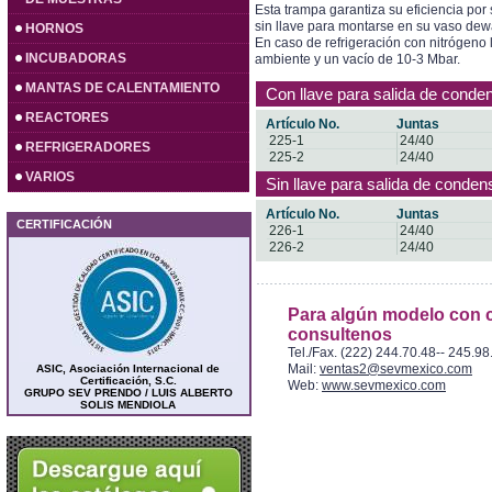
Esta trampa garantiza su eficiencia por
sin llave para montarse en su vaso dew
HORNOS
En caso de refrigeración con nitrógeno 
INCUBADORAS
ambiente y un vacío de 10-3 Mbar.
MANTAS DE CALENTAMIENTO
Con llave para salida de conde
REACTORES
Artículo No.
Juntas
225-1
24/40
REFRIGERADORES
225-2
24/40
VARIOS
Sin llave para salida de conden
Artículo No.
Juntas
CERTIFICACIÓN
226-1
24/40
226-2
24/40
Para algún modelo con c
consultenos
Tel./Fax. (222) 244.70.48-- 245.98
Mail:
ventas2@sevmexico.com
ASIC, Asociación Internacional de
Certificación, S.C.
Web:
www.sevmexico.com
GRUPO SEV PRENDO / LUIS ALBERTO
SOLIS MENDIOLA