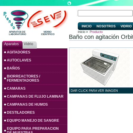
INICIO
NOSOTROS
VIDRIO
Inicio »
Producto
Baño con agitación Orb
Aparatos
Vidrio
AGITADORES
AUTOCLAVES
BAÑOS
BIORREACTORES /
FERMENTADORES
CAMARAS
DAR CLICK PARA VER IMAGEN
CAMPANAS DE FLUJO LAMINAR
CAMPANAS DE HUMOS
DESTILADORES
EQUIPO MANEJO DE SANGRE
EQUIPO PARA PREPARACION
DE MUESTRAS