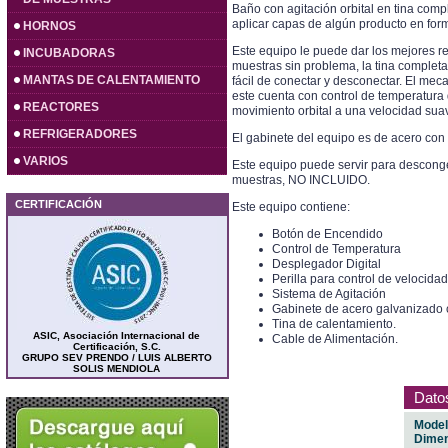
Baño con agitación orbital en tina comp
aplicar capas de algún producto en for
HORNOS
Este equipo le puede dar los mejores r
INCUBADORAS
muestras sin problema, la tina completa
MANTAS DE CALENTAMIENTO
fácil de conectar y desconectar. El mec
este cuenta con control de temperatura 
REACTORES
movimiento orbital a una velocidad su
REFRIGERADORES
El gabinete del equipo es de acero con r
VARIOS
Este equipo puede servir para desconge
muestras, NO INCLUIDO.
CERTIFICACIÓN
Este equipo contiene:
Botón de Encendido
Control de Temperatura
Desplegador Digital
Perilla para control de velocida
Sistema de Agitación
Gabinete de acero galvanizado c
Tina de calentamiento.
ASIC, Asociación Internacional de
Cable de Alimentación.
Certificación, S.C.
GRUPO SEV PRENDO / LUIS ALBERTO
SOLIS MENDIOLA
Dato
Mode
Dimen