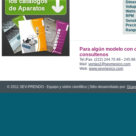
Dimen
Voltaj
Watts
RPM
Sensi
Preci
Rango
Para algún modelo con c
consultenos
Tel./Fax. (222) 244.70.48-- 245.98
Mail:
ventas2@sevmexico.com
Web:
www.sevmexico.com
© 2011 SEV-PRENDO - Equipo y vidrio científico | Sitio desarrollado por:
Grupo