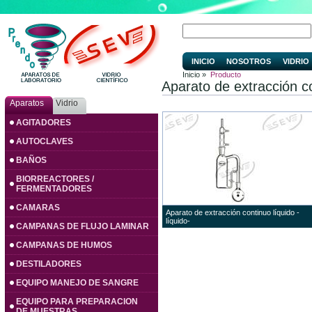
INICIO
NOSOTROS
VIDRIO
Inicio »
Producto
Aparato de extracción co
Aparatos
Vidrio
AGITADORES
AUTOCLAVES
BAÑOS
BIORREACTORES /
FERMENTADORES
CAMARAS
Aparato de extracción continuo líquido -
líquido-
CAMPANAS DE FLUJO LAMINAR
CAMPANAS DE HUMOS
DESTILADORES
EQUIPO MANEJO DE SANGRE
EQUIPO PARA PREPARACION
DE MUESTRAS