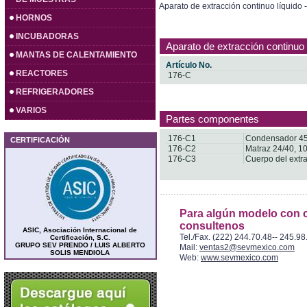
Aparato de extracción continuo líquido -
HORNOS
INCUBADORAS
Aparato de extracción continuo l
MANTAS DE CALENTAMIENTO
Artículo No.
REACTORES
176-C
REFRIGERADORES
VARIOS
Partes componentes
176-C1
Condensador 45
CERTIFICACIÓN
176-C2
Matraz 24/40, 1
176-C3
Cuerpo del extra
Para algún modelo con c
consultenos
ASIC, Asociación Internacional de
Tel./Fax. (222) 244.70.48-- 245.98
Certificación, S.C.
GRUPO SEV PRENDO / LUIS ALBERTO
Mail:
ventas2@sevmexico.com
SOLIS MENDIOLA
Web:
www.sevmexico.com